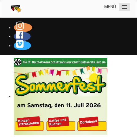
MENÜ
WILLKOMMEN
WER WIR SIND
TERMINE
ANSPRECHPARTNER
PRESSE & BERICHTE
GÜTZENRATH
GALERIE
SUCHE